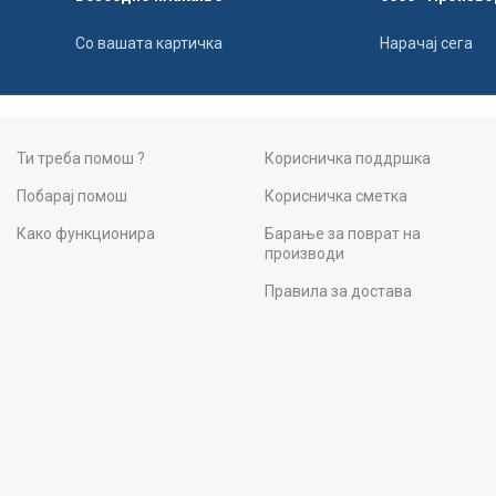
Со вашата картичка
Нарачај сега
Ти треба помош ?
Корисничка поддршка
Побарај помош
Корисничка сметка
Како функционира
Барање за поврат на
производи
Правила за достава