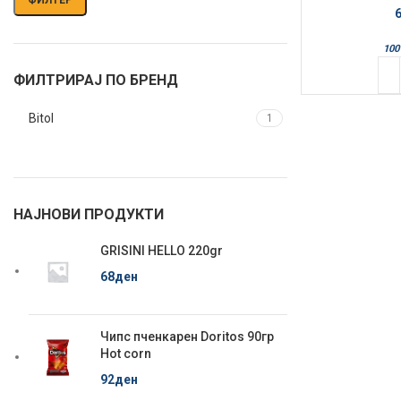
100
ФИЛТРИРАЈ ПО БРЕНД
Bitol
1
НАЈНОВИ ПРОДУКТИ
GRISINI HELLO 220gr
68
ден
Чипс пченкарен Doritos 90гр
Hot corn
92
ден