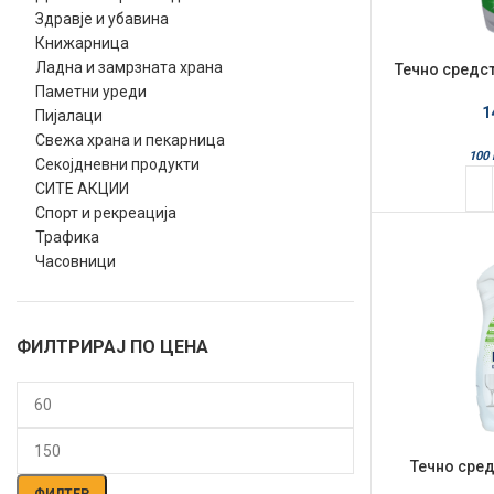
Здравје и убавина
Книжарница
Ладна и замрзната храна
Течно средст
700м
Паметни уреди
1
Пијалаци
Свежа храна и пекарница
100
Секојдневни продукти
СИТЕ АКЦИИ
Спорт и рекреација
Трафика
Часовници
ФИЛТРИРАЈ ПО ЦЕНА
Мин.
Макс.
Течно сред
цена
цена
Bitotol
ФИЛТЕР