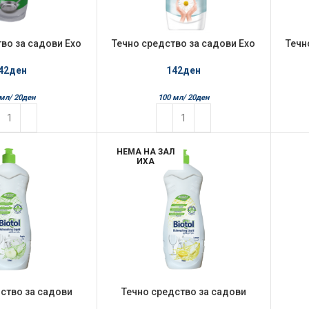
во за садови Exo
Течно средство за садови Exo
Течн
л Јаболко
700мл Камилица
42
ден
142
ден
 мл/
20
ден
100 мл/
20
ден
НЕМА НА ЗАЛ
ИХА
ство за садови
Течно средство за садови
 750мл Apple
Bitotol 750мл Lemon