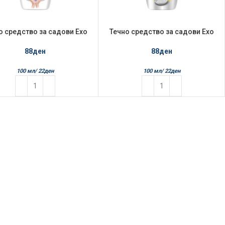
о средство за садови Exo
Течно средство за садови Exo
400мл Јоргован
400мл Lemon
88
ден
88
ден
100 мл/
22
ден
100 мл/
22
ден