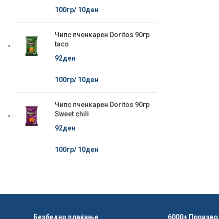
100гр/
10
ден
Чипс пченкарен Doritos 90гр
taco
92
ден
100гр/
10
ден
Чипс пченкарен Doritos 90гр
Sweet chili
92
ден
100гр/
10
ден
Безбедно плаќање
6000+ Произво