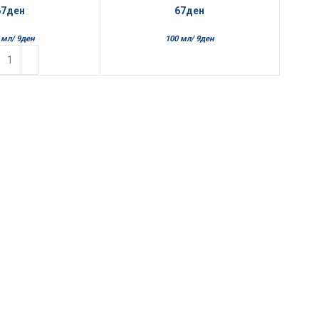
67
ден
67
ден
 мл/
9
ден
100 мл/
9
ден