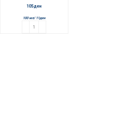
105
ден
100 мл/
11
ден