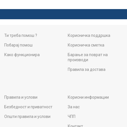
Ти треба помош ?
Корисничка поддршка
Побарај помош
Корисничка сметка
Како функционира
Барање за поврат на
производи
Правила за достава
Правила и услови
Корисни информации
Безбедност и приватност
За нас
Општи правила и услови
ЧПП
Контакт