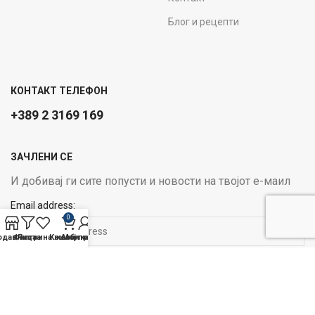
Блог и рецепти
КОНТАКТ ТЕЛЕФОН
+389 2 3169 169
ЗАЧЛЕНИ СЕ
И добивај ги сите попусти и новости на твојот е-маил
Email address:
0
одавница
Филтри
Листа на желби
Кошничка
Мој профил