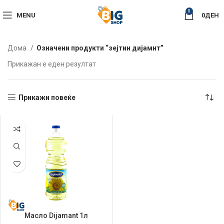
0
MENU
0
ДЕН
Дома
Означени продукти “зејтин дијамнт”
Прикажан е еден резултат
Прикажи повеќе
Масло Dijamant 1л
Сончогледово