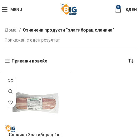
0
MENU
0
ДЕН
Дома
Означени продукти “златиборац сланина”
Прикажан е еден резултат
Прикажи повеќе
Сланина Златиборац 1кг
Димена