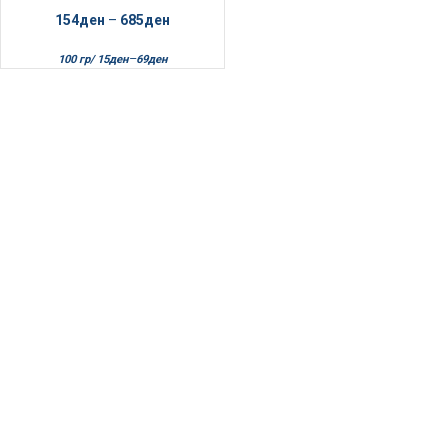
154
ден
–
685
ден
–
100 гр/
15
ден
69
ден