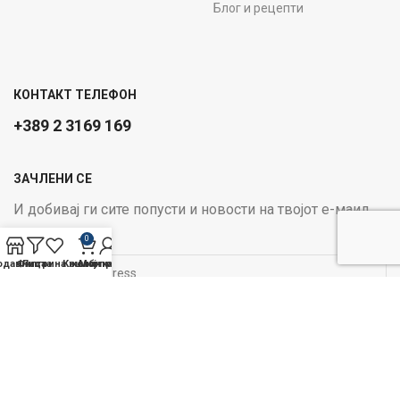
Блог и рецепти
КОНТАКТ ТЕЛЕФОН
+389 2 3169 169
ЗАЧЛЕНИ СЕ
И добивај ги сите попусти и новости на твојот е-маил
Email address:
0
одавница
Филтри
Листа на желби
Кошничка
Мој профил
ОПЦИИ ЗА ПЛАЌАЊЕ:
Следи не на социјалните