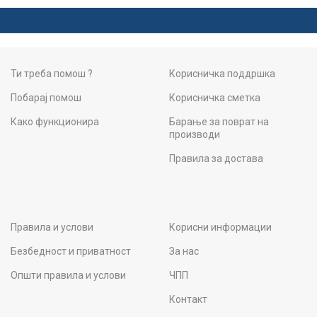
Ти треба помош ?
Корисничка поддршка
Побарај помош
Корисничка сметка
Како функционира
Барање за поврат на
производи
Правила за достава
Правила и услови
Корисни информации
Безбедност и приватност
За нас
Општи правила и услови
ЧПП
Контакт