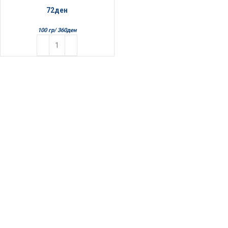
72
ден
100 гр/
360
ден