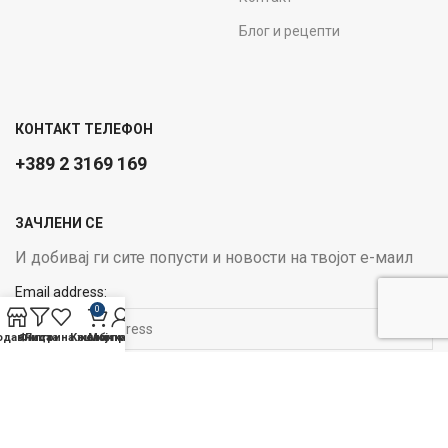
Блог и рецепти
КОНТАКТ ТЕЛЕФОН
+389 2 3169 169
ЗАЧЛЕНИ СЕ
И добивај ги сите попусти и новости на твојот е-маил
Email address:
0
одавница
Филтри
Листа на желби
Кошничка
Мој профил