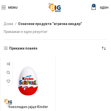
0
MENU
0
ДЕН
Дома
Означени продукти “играчка киндер”
Прикажан е еден резултат
Прикажи повеќе
Чоколадно јајце Kinder
20гр Surprise