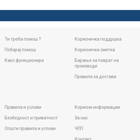
Ти треба помош ?
Корисничка поддршка
Побарај помош
Корисничка сметка
Како функционира
Барање за поврат на
производи
Правила за достава
Правила и услови
Корисни информации
Безбедност и приватност
За нас
Општи правила и услови
ЧПП
Контакт