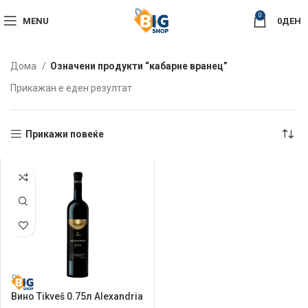
0
MENU
0
ДЕН
Дома
Означени продукти “кабарне вранец”
Прикажан е еден резултат
Прикажи повеќе
Вино Tikveš 0.75л Alexandria
Cuvée Red