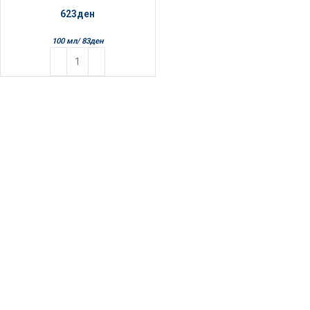
623
ден
100 мл/
83
ден