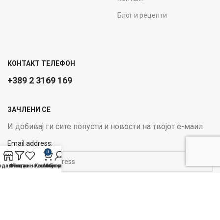
Блог и рецепти
КОНТАКТ ТЕЛЕФОН
+389 2 3169 169
ЗАЧЛЕНИ СЕ
И добивај ги сите попусти и новости на твојот е-маил
Email address:
0
одавница
Филтри
Листа на желби
Кошничка
Мој профил