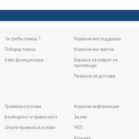
Ти треба помош ?
Корисничка поддршка
Побарај помош
Корисничка сметка
Како функционира
Барање за поврат на
производи
Правила за достава
Правила и услови
Корисни информации
Безбедност и приватност
За нас
Општи правила и услови
ЧПП
Контакт