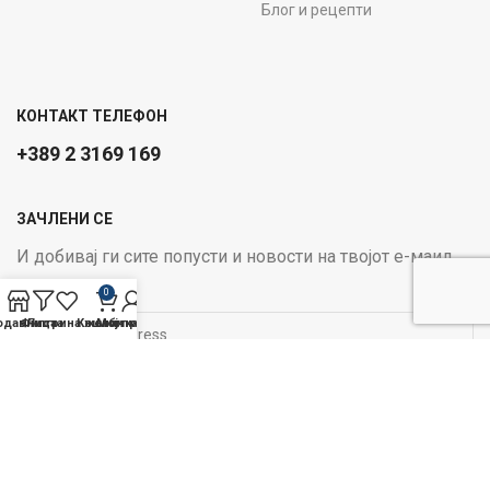
Блог и рецепти
КОНТАКТ ТЕЛЕФОН
+389 2 3169 169
ЗАЧЛЕНИ СЕ
И добивај ги сите попусти и новости на твојот е-маил
Email address:
0
одавница
Филтри
Листа на желби
Кошничка
Мој профил
ОПЦИИ ЗА ПЛАЌАЊЕ:
Следи не на социјалните