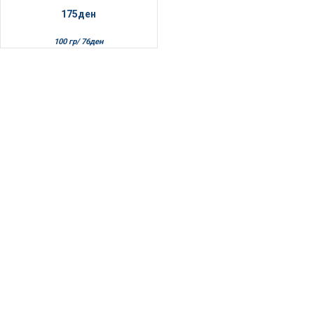
175
ден
100 гр/
76
ден