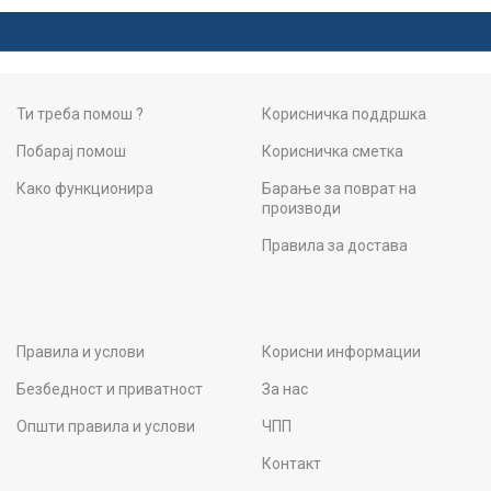
Ти треба помош ?
Корисничка поддршка
Побарај помош
Корисничка сметка
Како функционира
Барање за поврат на
производи
Правила за достава
Правила и услови
Корисни информации
Безбедност и приватност
За нас
Општи правила и услови
ЧПП
Контакт