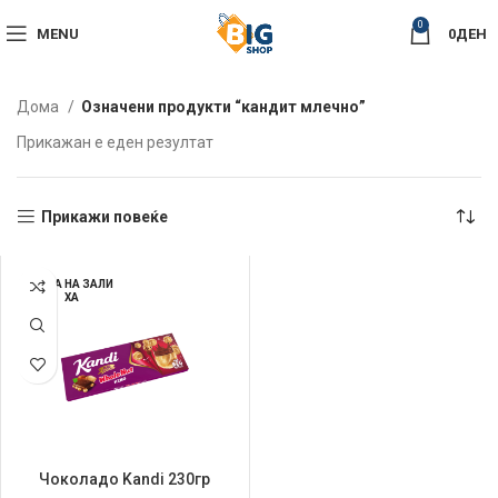
0
MENU
0
ДЕН
Дома
Означени продукти “кандит млечно”
Прикажан е еден резултат
Прикажи повеќе
НЕМА НА ЗАЛИ
ХА
Чоколадо Kandi 230гр
Whole Nut