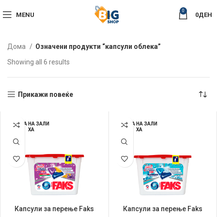
0
MENU
0
ДЕН
Дома
Означени продукти “капсули облека”
Sorted
Showing all 6 results
by
latest
Прикажи повеќе
НЕМА НА ЗАЛИ
НЕМА НА ЗАЛИ
ХА
ХА
Капсули за перење Faks
Капсули за перење Faks
Helizim 14/1 Color Lavanda
Helizim 14/1 Micellar