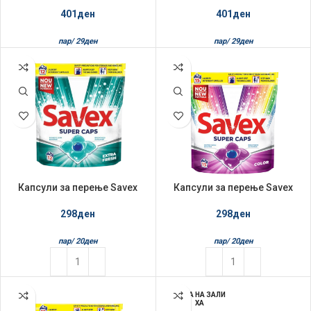
Formula White & Color
401
ден
401
ден
пар/
29
ден
пар/
29
ден
Капсули за перење Savex
Капсули за перење Savex
15/1 Fresh
15/1 Color
298
ден
298
ден
пар/
20
ден
пар/
20
ден
НЕМА НА ЗАЛИ
ХА