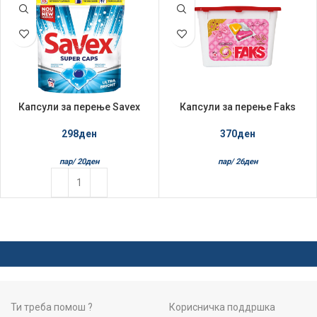
Капсули за перење Savex
Капсули за перење Faks
15/1 Ultra Bright
14/1 Shù Shù
298
ден
370
ден
пар/
20
ден
пар/
26
ден
Ти треба помош ?
Корисничка поддршка