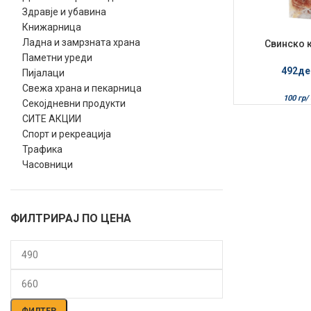
Здравје и убавина
Книжарница
Ладна и замрзната храна
Свинско к
Паметни уреди
492
де
Пијалаци
Свежа храна и пекарница
100 гр/
Секојдневни продукти
СИТЕ АКЦИИ
Спорт и рекреација
Трафика
Часовници
ФИЛТРИРАЈ ПО ЦЕНА
Мин.
Макс.
цена
цена
ФИЛТЕР