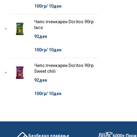
100гр/
10
ден
Чипс пченкарен Doritos 90гр
taco
92
ден
100гр/
10
ден
Чипс пченкарен Doritos 90гр
Sweet chili
92
ден
100гр/
10
ден
Безбедно плаќање
6000+ Про