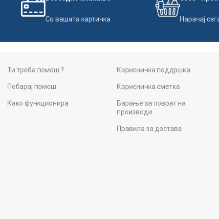
Со вашата картичка
Нарачај сег
Ти треба помош ?
Корисничка поддршка
Побарај помош
Корисничка сметка
Како функционира
Барање за поврат на
производи
Правила за достава