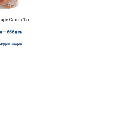
аре Слога 1кг
н
–
656
ден
–
49
ден
66
ден