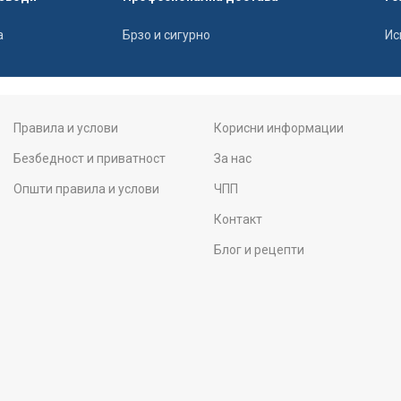
а
Брзо и сигурно
Ис
Правила и услови
Корисни информации
Безбедност и приватност
За нас
Општи правила и услови
ЧПП
Контакт
Блог и рецепти