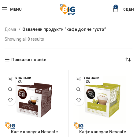
0
MENU
0
ДЕН
Дома
Означени продукти “кафе долче густо”
Sorted
Showing all 8 results
by
latest
Прикажи повеќе
НЕМА НА ЗАЛИ
НЕМА НА ЗАЛИ
ХА
ХА
Кафе капсули Nescafe
Кафе капсули Nescafe
Dolce Gusto 128гр Ristretto
Dolce Gusto 200гр