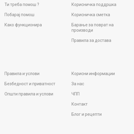
Ти треба помош ?
Корисничка поддршка
Побарај помош
Корисничка сметка
Како функционира
Барање за поврат на
производи
Правила за достава
Правила и услови
Корисни информации
Безбедност и приватност
За нас
Општи правила и услови
ЧПП
Контакт
Блог и рецепти