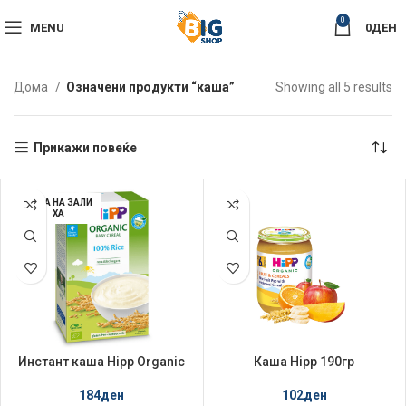
0
MENU
0
ДЕН
So
Дома
Означени продукти “каша”
Showing all 5 results
by
la
Прикажи повеќе
НЕМА НА ЗАЛИ
ХА
Инстант каша Hipp Organic
Каша Hipp 190гр
200гр ориз
Интегрални житарици со
мешано овошје
184
ден
102
ден