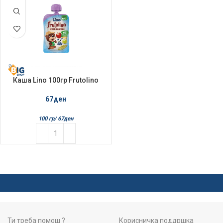
Каша Lino 100гр Frutolino
Овошје со овес
67
ден
100 гр/
67
ден
Ти треба помош ?
Корисничка поддршка