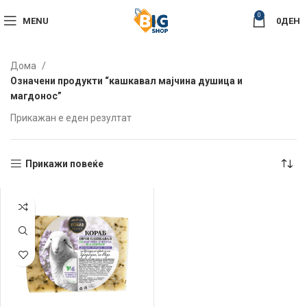
0
MENU
0
ДЕН
Дома
Означени продукти “кашкавал мајчина душица и
магдонос”
Прикажан е еден резултат
Прикажи повеќе