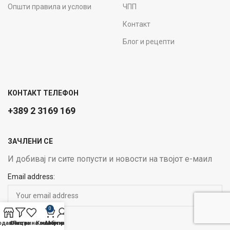
Општи правила и услови
ЧПП
Контакт
Блог и рецепти
КОНТАКТ ТЕЛЕФОН
+389 2 3169 169
ЗАЧЛЕНИ СЕ
И добивај ги сите попусти и новости на твојот е-маил
Email address:
0
одавница
Филтри
Листа на желби
Кошничка
Мој профил