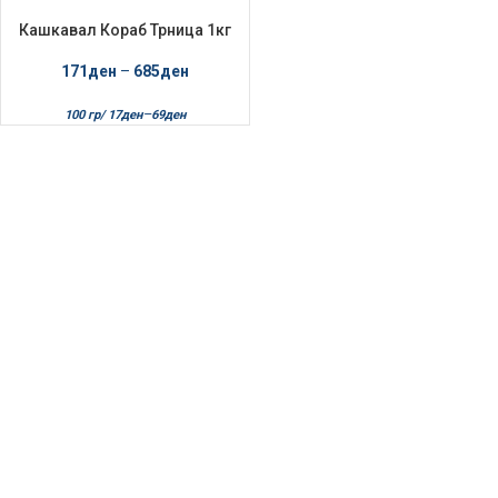
Кашкавал Кораб Трница 1кг
М.Душица и Магдонос
171
ден
–
685
ден
–
100 гр/
17
ден
69
ден