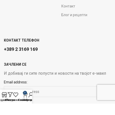
Контакт
Блог и рецепти
КОНТАКТ ТЕЛЕФОН
+389 2 3169 169
ЗАЧЛЕНИ СЕ
И добивај ги сите попусти и новости на твојот е-маил
Email address:
0
одавница
Филтри
Листа на желби
Кошничка
Мој профил