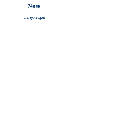
74
ден
100 гр/
49
ден