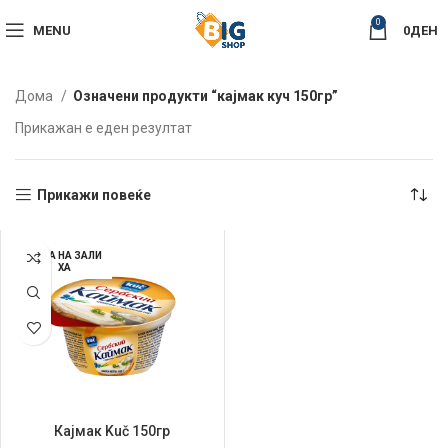
0
MENU
0
ДЕН
Дома
Означени продукти “кајмак куч 150гр”
Прикажан е еден резултат
Прикажи повеќе
НЕМА НА ЗАЛИ
ХА
Кајмак Kuč 150гр