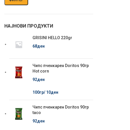
НАЈНОВИ ПРОДУКТИ
GRISINI HELLO 220gr
68
ден
Чипс пченкарен Doritos 90гр
Hot corn
92
ден
100гр/
10
ден
Чипс пченкарен Doritos 90гр
taco
92
ден