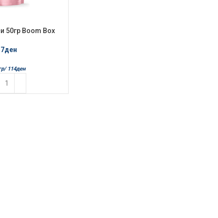
и 50гр Boom Box
усница
57
ден
гр/
114
ден