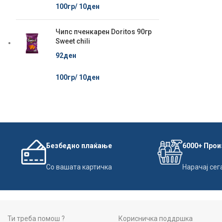
100гр/
10
ден
Чипс пченкарен Doritos 90гр
Sweet chili
92
ден
100гр/
10
ден
Безбедно плаќање
6000+ Про
Со вашата картичка
Нарачај сег
Ти треба помош ?
Корисничка поддршка