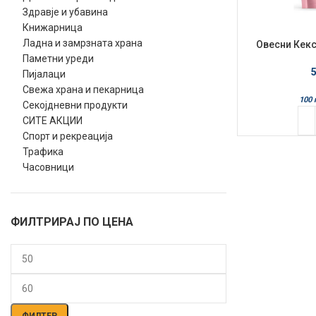
Здравје и убавина
Книжарница
Ладна и замрзната храна
Овесни Кекс
Бр
Паметни уреди
Пијалаци
Свежа храна и пекарница
100 
Секојдневни продукти
СИТЕ АКЦИИ
Спорт и рекреација
Трафика
Часовници
ФИЛТРИРАЈ ПО ЦЕНА
Мин.
Макс.
цена
цена
ФИЛТЕР