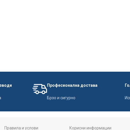
изводи
Професионална достава
Го
а
Брзо и сигурно
Ис
Правила и услови
Корисни информации