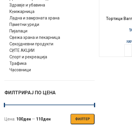
Здравје и убавина
Книжарница
Ладна и замрзната храна
Тортици Barn
Паметни уреди
1
Пијалаци
Свежа храна и пекарница
100 
Секојдневни продукти
СИТЕ АКЦИИ
Спорт и рекреација
Трафика
Часовници
ФИЛТРИРАЈ ПО ЦЕНА
Цена:
100ден
—
110ден
ФИЛТЕР
Мин.
Макс.
цена
цена