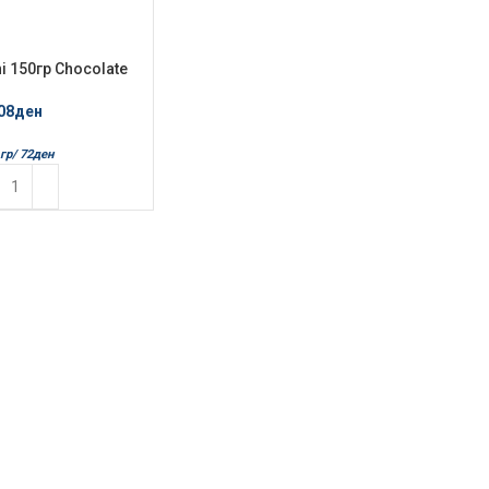
i 150гр Chocolate
08
ден
гр/
72
ден