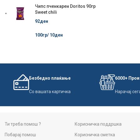
Чипс пченкарен Doritos 90гр
Sweet chili
92
ден
100гр/
10
ден
Безбедно плаќање
6000+ Про
Со вашата картичка
Нарачај сег
Ти треба помош ?
Корисничка поддршка
Побарај помош
Корисничка сметка