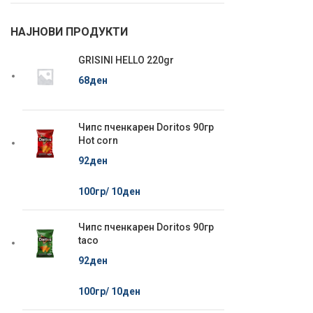
НАЈНОВИ ПРОДУКТИ
GRISINI HELLO 220gr
68
ден
Чипс пченкарен Doritos 90гр
Hot corn
92
ден
100гр/
10
ден
Чипс пченкарен Doritos 90гр
taco
92
ден
100гр/
10
ден