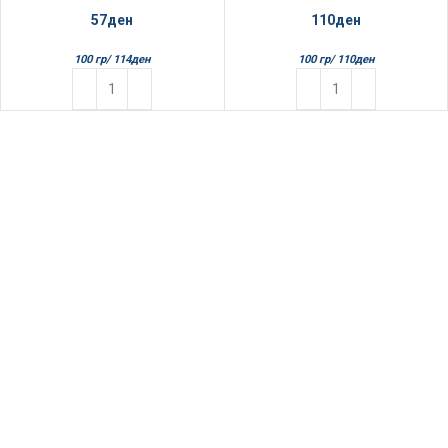
57
ден
110
ден
100 гр/
114
ден
100 гр/
110
ден