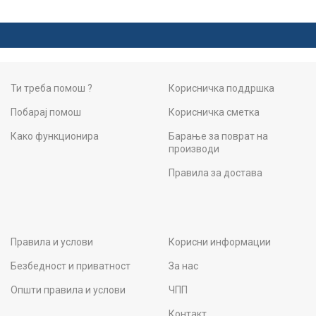
Ти треба помош ?
Корисничка поддршка
Побарај помош
Корисничка сметка
Како функционира
Барање за поврат на
производи
Правила за достава
Правила и услови
Корисни информации
Безбедност и приватност
За нас
Општи правила и услови
ЧПП
Контакт