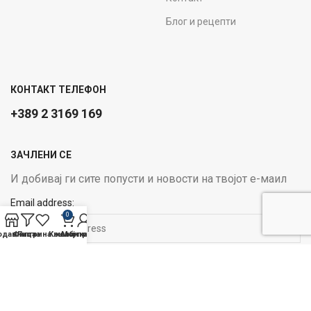
Блог и рецепти
КОНТАКТ ТЕЛЕФОН
+389 2 3169 169
ЗАЧЛЕНИ СЕ
И добивај ги сите попусти и новости на твојот е-маил
Email address:
0
одавница
Филтри
Листа на желби
Кошничка
Мој профил