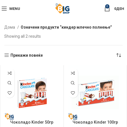
0
MENU
0
ДЕН
Дома
Означени продукти “киндер млечно полнење”
Sorted
Showing all 2 results
by
latest
Прикажи повеќе
Чоколадо Kinder 50гр
Чоколадо Kinder 100гр
Млечно
Млечно