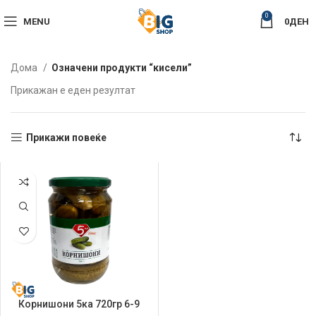
0
MENU
0
ДЕН
Дома
Означени продукти “кисели”
Прикажан е еден резултат
Прикажи повеќе
Корнишони 5ка 720гр 6-9