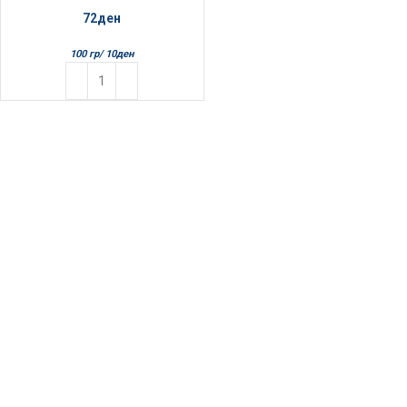
72
ден
100 гр/
10
ден