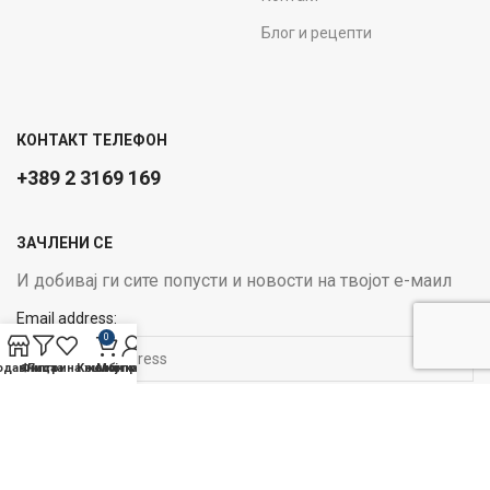
Блог и рецепти
КОНТАКТ ТЕЛЕФОН
+389 2 3169 169
ЗАЧЛЕНИ СЕ
И добивај ги сите попусти и новости на твојот е-маил
Email address:
0
одавница
Филтри
Листа на желби
Кошничка
Мој профил