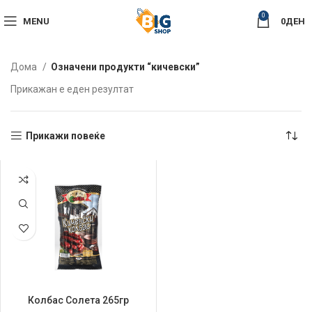
0
MENU
0
ДЕН
Дома
Означени продукти “кичевски”
Прикажан е еден резултат
Прикажи повеќе
Колбас Солета 265гр
Кичевски