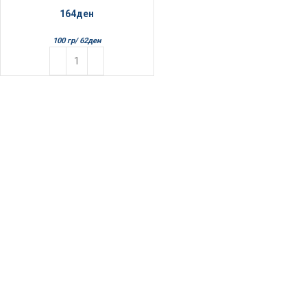
164
ден
100 гр/
62
ден