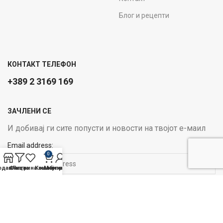
Блог и рецепти
КОНТАКТ ТЕЛЕФОН
+389 2 3169 169
ЗАЧЛЕНИ СЕ
И добивај ги сите попусти и новости на твојот е-маил
Email address:
0
одавница
Филтри
Листа на желби
Кошничка
Мој профил