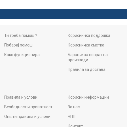
Ти треба помош ?
Корисничка поддршка
Побарај помош
Корисничка сметка
Како функционира
Барање за поврат на
производи
Правила за достава
Правила и услови
Корисни информации
Безбедност и приватност
За нас
Општи правила и услови
ЧПП
Контакт