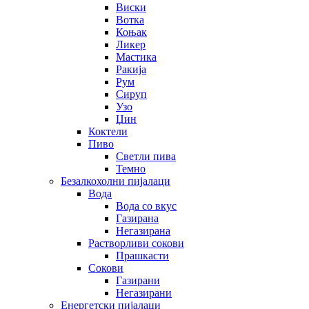
Виски
Вотка
Коњак
Ликер
Мастика
Ракија
Рум
Сируп
Узо
Џин
Коктели
Пиво
Светли пива
Темно
Безалкохолни пијалаци
Вода
Вода со вкус
Газирана
Негазирана
Растворливи сокови
Прашкасти
Сокови
Газирани
Негазирани
Енергетски пијалаци