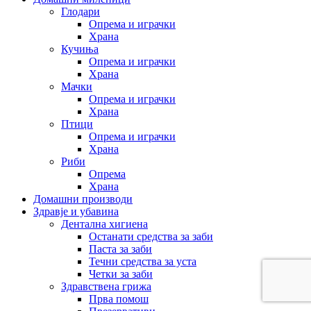
Глодари
Опрема и играчки
Храна
Кучиња
Опрема и играчки
Храна
Мачки
Опрема и играчки
Храна
Птици
Опрема и играчки
Храна
Риби
Опрема
Храна
Домашни производи
Здравје и убавина
Дентална хигиена
Останати средства за заби
Паста за заби
Течни средства за уста
Четки за заби
Здравствена грижа
Прва помош