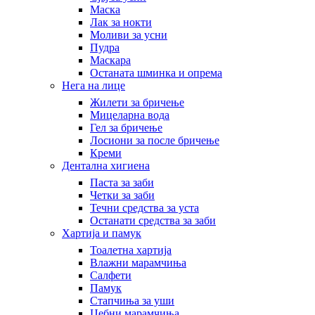
Маска
Лак за нокти
Моливи за усни
Пудра
Маскара
Останата шминка и опрема
Нега на лице
Жилети за бричење
Мицеларна вода
Гел за бричење
Лосиони за после бричење
Креми
Дентална хигиена
Паста за заби
Четки за заби
Течни средства за уста
Останати средства за заби
Хартија и памук
Тоалетна хартија
Влажни марамчиња
Салфети
Памук
Стапчиња за уши
Џебни марамчиња