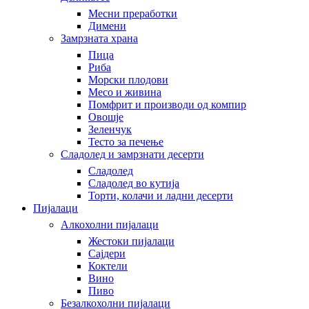
Месни преработки
Димени
Замрзната храна
Пица
Риба
Морски плодови
Месо и живина
Помфрит и производи од компир
Овошје
Зеленчук
Тесто за печење
Сладолед и замрзнати десерти
Сладолед
Сладолед во кутија
Торти, колачи и ладни десерти
Пијалаци
Алкохолни пијалаци
Жестоки пијалаци
Сајдери
Коктели
Вино
Пиво
Безалкохолни пијалаци