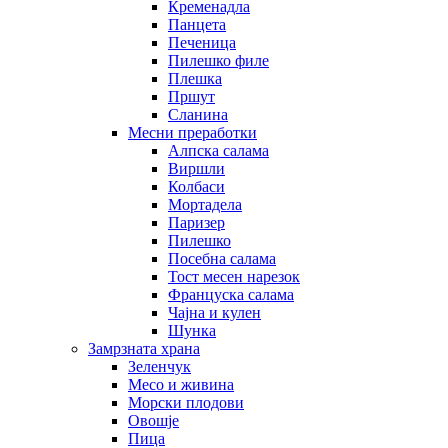
Кременадла
Панцета
Печеница
Пилешко филе
Плешка
Пршут
Сланина
Месни преработки
Алпска салама
Виршли
Колбаси
Мортадела
Паризер
Пилешко
Посебна салама
Тост месен нарезок
Француска салама
Чајна и кулен
Шунка
Замрзната храна
Зеленчук
Месо и живина
Морски плодови
Овошје
Пица