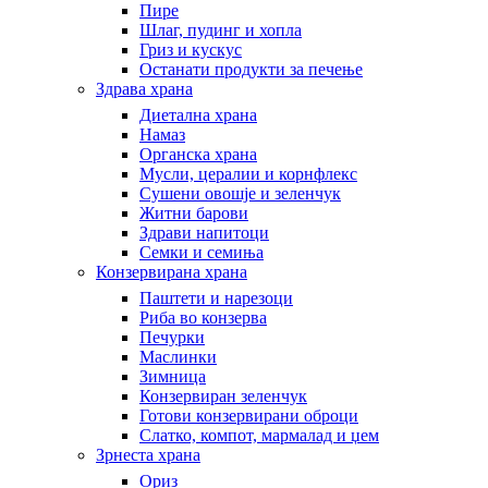
Пире
Шлаг, пудинг и хопла
Гриз и кускус
Останати продукти за печење
Здрава храна
Диетална храна
Намаз
Органска храна
Мусли, цералии и корнфлекс
Сушени овошје и зеленчук
Житни барови
Здрави напитоци
Семки и семиња
Конзервирана храна
Паштети и нарезоци
Риба во конзерва
Печурки
Маслинки
Зимница
Конзервиран зеленчук
Готови конзервирани оброци
Слатко, компот, мармалад и џем
Зрнеста храна
Ориз