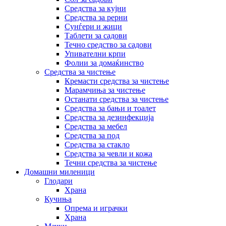
Средства за кујни
Средства за рерни
Сунѓери и жици
Таблети за садови
Течно средство за садови
Упивателни крпи
Фолии за домаќинство
Средства за чистење
Кремасти средства за чистење
Марамчиња за чистење
Останати средства за чистење
Средства за бањи и тоалет
Средства за дезинфекција
Средства за мебел
Средства за под
Средства за стакло
Средства за чевли и кожа
Течни средства за чистење
Домашни миленици
Глодари
Храна
Кучиња
Опрема и играчки
Храна