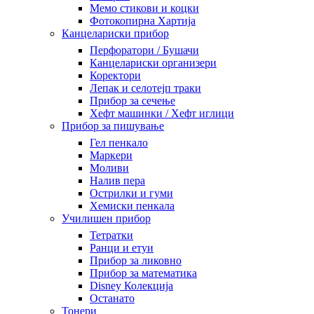
Мемо стикови и коцки
Фотокопирна Хартија
Канцелариски прибор
Перфоратори / Бушачи
Канцелариски организери
Коректори
Лепак и селотејп траки
Прибор за сечење
Хефт машинки / Хефт иглици
Прибор за пишување
Гел пенкало
Маркери
Моливи
Налив пера
Острилки и гуми
Хемиски пенкала
Училишен прибор
Тетратки
Ранци и етуи
Прибор за ликовно
Прибор за математика
Disney Колекција
Останато
Тонери