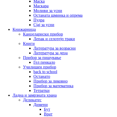
Маска
Маскара
Моливи за усни
Останата шминка и опрема
Пудра
Сјај за усни
Книжарница
Канцелариски прибор
Лепак и селотејп траки
Книги
Литература за возрасни
Литература за деца
Прибор за пишување
Гел пенкало
Училишен прибор
back to school
Останато
Прибор за ликовно
Прибор за математика
Тетратки
Ладна и замрзната храна
Деликатес
Димени
Бут
Врат