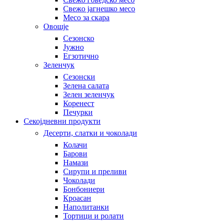
Свежо јагнешко месо
Месо за скара
Овошје
Сезонско
Јужно
Егзотично
Зеленчук
Сезонски
Зелена салата
Зелен зеленчук
Коренест
Печурки
Секојдневни продукти
Десерти, слатки и чоколади
Колачи
Барови
Намази
Сирупи и преливи
Чоколади
Бонбониери
Кроасан
Наполитанки
Тортици и ролати