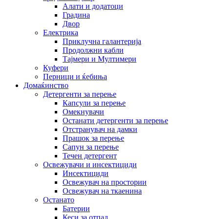
Алати и додатоци
Градина
Двор
Електрика
Приклучна галантерија
Продолжни кабли
Тајмери и Мултимери
Куфери
Перници и ќебиња
Домаќинство
Детергенти за перење
Капсули за перење
Омекнувачи
Останати детергенти за перење
Отстранувач на дамки
Прашок за перење
Сапун за перење
Течен детергент
Освежувачи и инсектициди
Инсектициди
Освежувач на простории
Освежувач на ткаенина
Останато
Батерии
Кеси за отпад