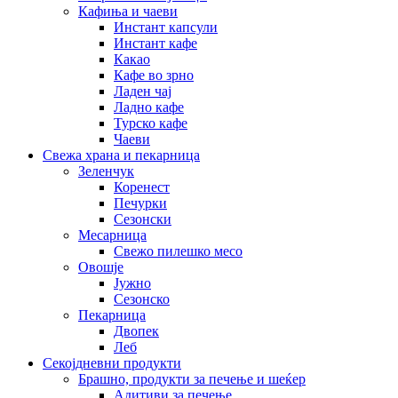
Кафиња и чаеви
Инстант капсули
Инстант кафе
Какао
Кафе во зрно
Ладен чај
Ладно кафе
Турско кафе
Чаеви
Свежа храна и пекарница
Зеленчук
Коренест
Печурки
Сезонски
Месарница
Свежо пилешко месо
Овошје
Јужно
Сезонско
Пекарница
Двопек
Леб
Секојдневни продукти
Брашно, продукти за печење и шеќер
Адитиви за печење