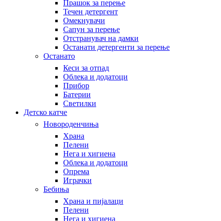
Прашок за перење
Течен детергент
Омекнувачи
Сапун за перење
Отстранувач на дамки
Останати детергенти за перење
Останато
Кеси за отпад
Облека и додатоци
Прибор
Батерии
Светилки
Детско катче
Новороденчиња
Храна
Пелени
Нега и хигиена
Облека и додатоци
Опрема
Играчки
Бебиња
Храна и пијалаци
Пелени
Нега и хигиена