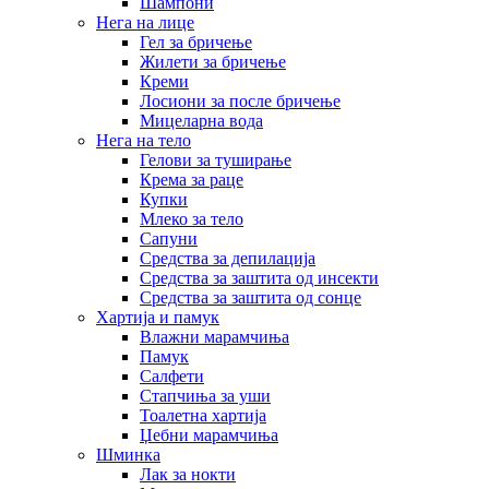
Шампони
Нега на лице
Гел за бричење
Жилети за бричење
Креми
Лосиони за после бричење
Мицеларна вода
Нега на тело
Гелови за туширање
Крема за раце
Купки
Млеко за тело
Сапуни
Средства за депилација
Средства за заштита од инсекти
Средства за заштита од сонце
Хартија и памук
Влажни марамчиња
Памук
Салфети
Стапчиња за уши
Тоалетна хартија
Џебни марамчиња
Шминка
Лак за нокти