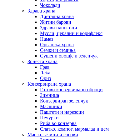
Чоколади
Здрава храна
Диетална храна
Житни барови
Здрави напитоци
Мусли, цералии и корнфлекс
Намаз
Органска храна
Семки и семиња
Сушени овошје и зеленчук
Зрнеста храна
Грав
Леќа
Ориз
Конзервирана храна
Готови конзервирани оброци
Зимница
Конзервиран зеленчук
Маслинки
Паштети и нарезоци
Печурки
Риба во конзерва
Слатко, компот, мармалад и џем
Масла, зачини и сосови