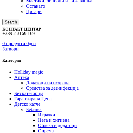
Мастики, бонбони и лижавчиња
Останато
Цигари
Search
КОНТАКТ ЦЕНТАР
+389 2 3169 169
0
продукти
0
ден
Затвори
Категории
Holliday magic
Аптека
Додатоци на исхрана
Средства за дезинфекција
Без категорија
Гарантирана Цена
Детско катче
Бебиња
Играчки
Нега и хигиена
Облека и додатоци
Опрема