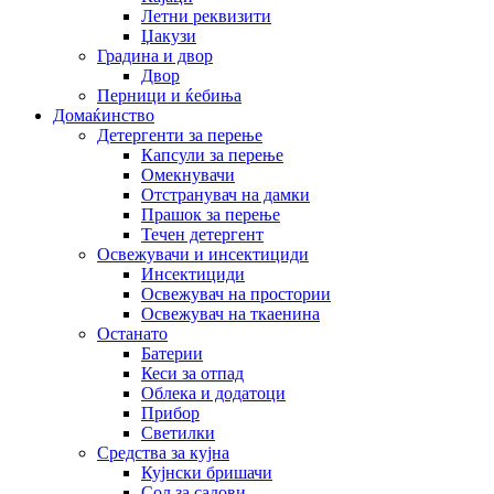
Летни реквизити
Џакузи
Градина и двор
Двор
Перници и ќебиња
Домаќинство
Детергенти за перење
Капсули за перење
Омекнувачи
Отстранувач на дамки
Прашок за перење
Течен детергент
Освежувачи и инсектициди
Инсектициди
Освежувач на простории
Освежувач на ткаенина
Останато
Батерии
Кеси за отпад
Облека и додатоци
Прибор
Светилки
Средства за кујна
Кујнски бришачи
Сол за садови