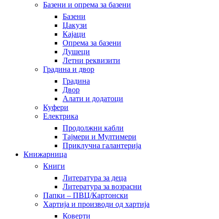
Базени и опрема за базени
Базени
Џакузи
Кајаци
Опрема за базени
Душеци
Летни реквизити
Градина и двор
Градина
Двор
Алати и додатоци
Куфери
Електрика
Продолжни кабли
Тајмери и Мултимери
Приклучна галантерија
Книжарница
Книги
Литература за деца
Литература за возрасни
Папки – ПВЦ/Картонски
Хартија и производи од хартија
Коверти