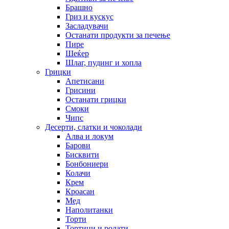
Брашно
Гриз и кускус
Засладувачи
Останати продукти за печење
Пире
Шеќер
Шлаг, пудинг и хопла
Грицки
Апетисани
Грисини
Останати грицки
Смоки
Чипс
Десерти, слатки и чоколади
Алва и локум
Барови
Бисквити
Бонбониери
Колачи
Крем
Кроасан
Мед
Наполитанки
Торти
Тортици и ролати