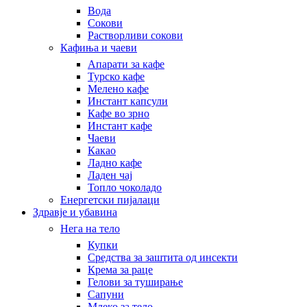
Вода
Сокови
Растворливи сокови
Кафиња и чаеви
Апарати за кафе
Турско кафе
Мелено кафе
Инстант капсули
Кафе во зрно
Инстант кафе
Чаеви
Какао
Ладно кафе
Ладен чај
Топло чоколадо
Енергетски пијалаци
Здравје и убавина
Нега на тело
Купки
Средства за заштита од инсекти
Крема за раце
Гелови за туширање
Сапуни
Млеко за тело