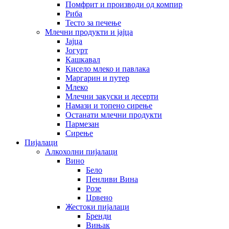
Помфрит и производи од компир
Риба
Тесто за печење
Млечни продукти и јајца
Јајца
Јогурт
Кашкавал
Кисело млеко и павлака
Маргарин и путер
Млеко
Млечни закуски и десерти
Намази и топено сирење
Останати млечни продукти
Пармезан
Сирење
Пијалаци
Алкохолни пијалаци
Вино
Бело
Пенливи Вина
Розе
Црвено
Жестоки пијалаци
Бренди
Вињак