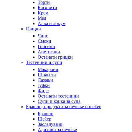
Торти
Бисквити
Крем
Мед
Алва и локум
Грицки
Чипс
Смоки
Грисини
Апетисани
Останати грицки
Тестенини и супи
Макарони
Шпагети
Лазањи
Јуфки
Фиде
Останати тестенини
Супи и коцка за супа
Брашно, продукти за печење и шеќер
Брашно
Шеќер
Засладувачи
Адитиви за печење