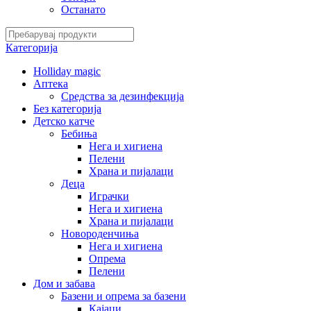
Останато
Категорија
Holliday magic
Аптека
Средства за дезинфекција
Без категорија
Детско катче
Бебиња
Нега и хигиена
Пелени
Храна и пијалаци
Деца
Играчки
Нега и хигиена
Храна и пијалаци
Новороденчиња
Нега и хигиена
Опрема
Пелени
Дом и забава
Базени и опрема за базени
Кајаци