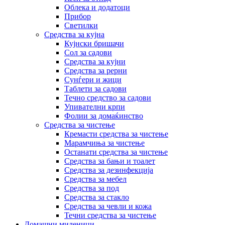
Облека и додатоци
Прибор
Светилки
Средства за кујна
Кујнски бришачи
Сол за садови
Средства за кујни
Средства за рерни
Сунѓери и жици
Таблети за садови
Течно средство за садови
Упивателни крпи
Фолии за домаќинство
Средства за чистење
Кремасти средства за чистење
Марамчиња за чистење
Останати средства за чистење
Средства за бањи и тоалет
Средства за дезинфекција
Средства за мебел
Средства за под
Средства за стакло
Средства за чевли и кожа
Течни средства за чистење
Домашни миленици