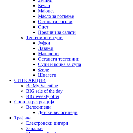
Зачини
Кечап
Мајонез
Масло за готвење
Останати сосови
Оцет
Преливи за салати
Тестенини и супи
Јуфки
Лазањи
Макарони
Останати тестенини
Супи и коцка за супа
Фиде
Шпагети
СИТЕ АКЦИИ
Be My Valentine
BIG sale of the day
BIG weekly offer
Спорт и рекреација
Велосипеди
Детски велосипеди
Трафика
Електронски цигари
Запалки