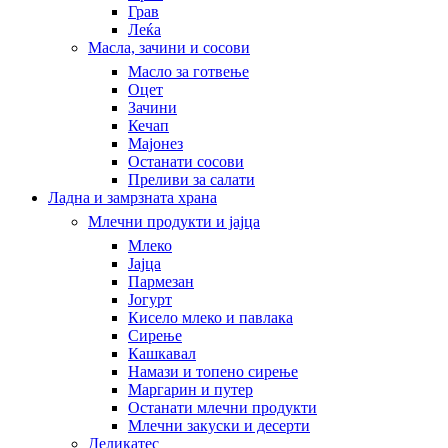
Грав
Леќа
Масла, зачини и сосови
Масло за готвење
Оцет
Зачини
Кечап
Мајонез
Останати сосови
Преливи за салати
Ладна и замрзната храна
Млечни продукти и јајца
Млеко
Јајца
Пармезан
Јогурт
Кисело млеко и павлака
Сирење
Кашкавал
Намази и топено сирење
Маргарин и путер
Останати млечни продукти
Млечни закуски и десерти
Деликатес