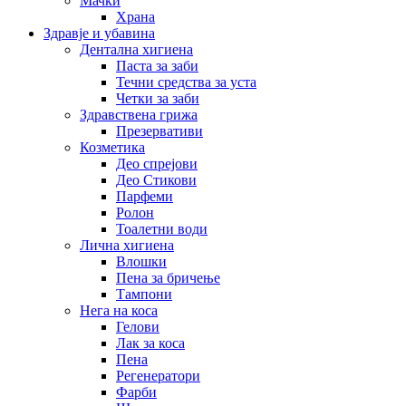
Мачки
Храна
Здравје и убавина
Дентална хигиена
Паста за заби
Течни средства за уста
Четки за заби
Здравствена грижа
Презервативи
Козметика
Део спрејови
Део Стикови
Парфеми
Ролон
Тоалетни води
Лична хигиена
Влошки
Пена за бричење
Тампони
Нега на коса
Гелови
Лак за коса
Пена
Регенератори
Фарби