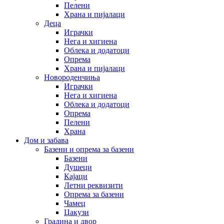
Пелени
Храна и пијалаци
Деца
Играчки
Нега и хигиена
Облека и додатоци
Опрема
Храна и пијалаци
Новороденчиња
Играчки
Нега и хигиена
Облека и додатоци
Опрема
Пелени
Храна
Дом и забава
Базени и опрема за базени
Базени
Душеци
Кајаци
Летни реквизити
Опрема за базени
Чамец
Џакузи
Градина и двор