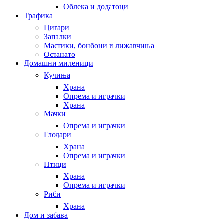
Облека и додатоци
Трафика
Цигари
Запалки
Мастики, бонбони и лижавчиња
Останато
Домашни миленици
Кучиња
Храна
Опрема и играчки
Храна
Мачки
Опрема и играчки
Глодари
Храна
Опрема и играчки
Птици
Храна
Опрема и играчки
Риби
Храна
Дом и забава