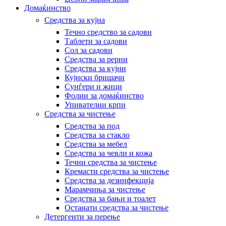
Домаќинство
Средства за кујна
Течно средство за садови
Таблети за садови
Сол за садови
Средства за рерни
Средства за кујни
Кујнски бришачи
Сунѓери и жици
Фолии за домаќинство
Упивателни крпи
Средства за чистење
Средства за под
Средства за стакло
Средства за мебел
Средства за чевли и кожа
Течни средства за чистење
Кремасти средства за чистење
Средства за дезинфекција
Марамчиња за чистење
Средства за бањи и тоалет
Останати средства за чистење
Детергенти за перење