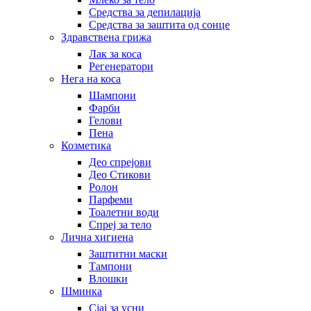
Средства за депилација
Средства за заштита од сонце
Здравствена грижа
Лак за коса
Регенератори
Нега на коса
Шампони
Фарби
Гелови
Пена
Козметика
Део спрејови
Део Стикови
Ролон
Парфеми
Тоалетни води
Спреј за тело
Лична хигиена
Заштитни маски
Тампони
Влошки
Шминка
Сјај за усни