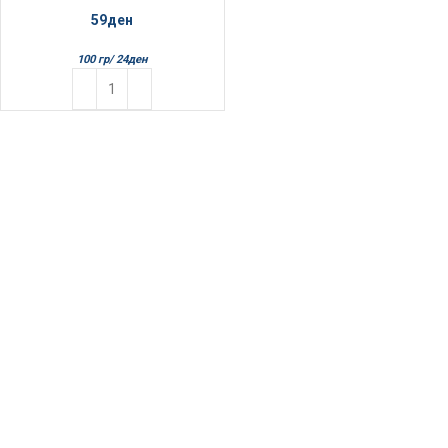
59
ден
100 гр/
24
ден