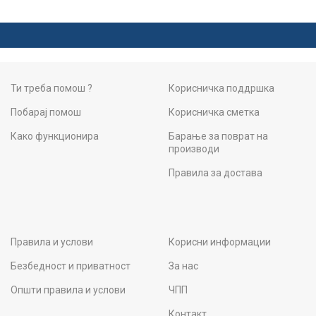
Ти треба помош ?
Корисничка поддршка
Побарај помош
Корисничка сметка
Како функционира
Барање за поврат на
производи
Правила за достава
Правила и услови
Корисни информации
Безбедност и приватност
За нас
Општи правила и услови
ЧПП
Контакт