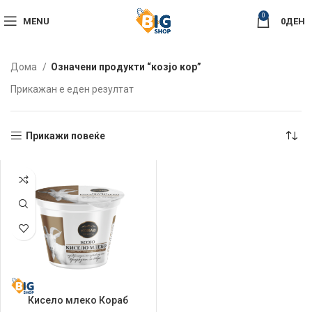
0
MENU
0
ДЕН
Дома
Означени продукти “козјо кор”
Прикажан е еден резултат
Прикажи повеќе
Кисело млеко Кораб
Трница 250гр Козјо