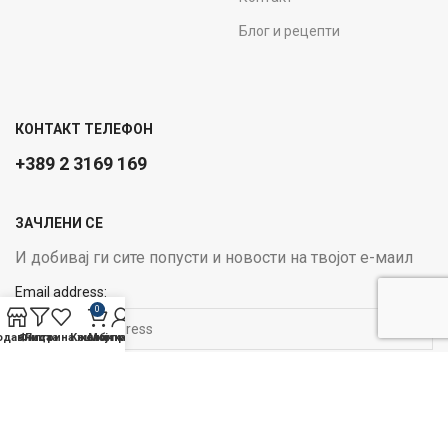
Блог и рецепти
КОНТАКТ ТЕЛЕФОН
+389 2 3169 169
ЗАЧЛЕНИ СЕ
И добивај ги сите попусти и новости на твојот е-маил
Email address:
0
одавница
Филтри
Листа на желби
Кошничка
Мој профил