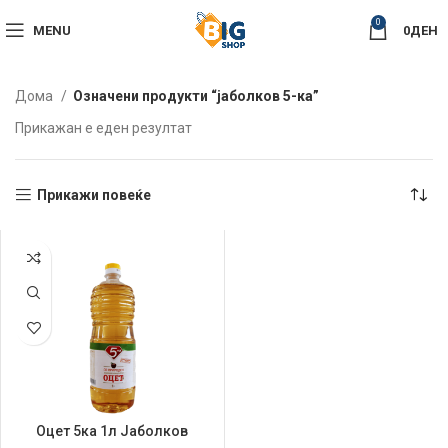
0
MENU
0
ДЕН
Дома
Означени продукти “јаболков 5-ка”
Прикажан е еден резултат
Прикажи повеќе
Оцет 5ка 1л Јаболков