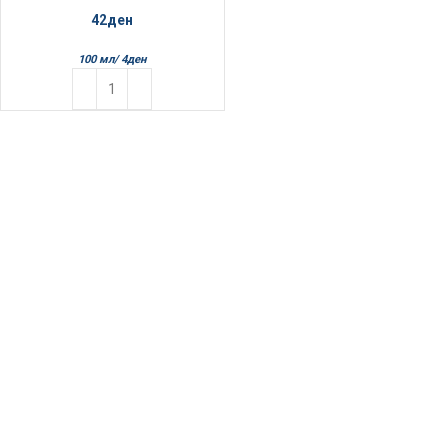
42
ден
100 мл/
4
ден