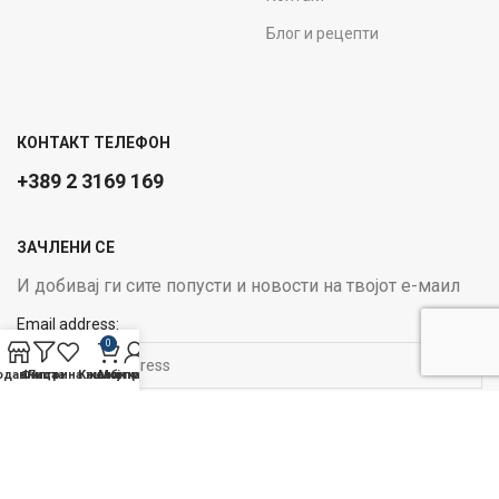
Блог и рецепти
КОНТАКТ ТЕЛЕФОН
+389 2 3169 169
ЗАЧЛЕНИ СЕ
И добивај ги сите попусти и новости на твојот е-маил
Email address:
0
одавница
Филтри
Листа на желби
Кошничка
Мој профил