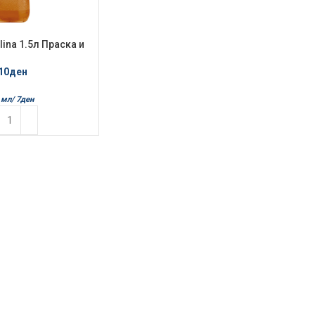
lina 1.5л Праска и
аболко
10
ден
 мл/
7
ден