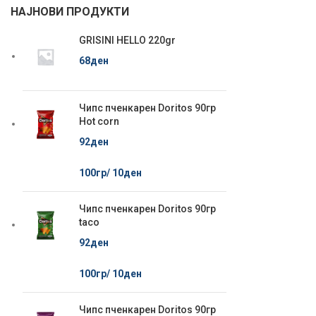
НАЈНОВИ ПРОДУКТИ
GRISINI HELLO 220gr
68
ден
Чипс пченкарен Doritos 90гр
Hot corn
92
ден
100гр/
10
ден
Чипс пченкарен Doritos 90гр
taco
92
ден
100гр/
10
ден
Чипс пченкарен Doritos 90гр