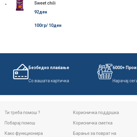
Sweet chili
92
ден
100гр/
10
ден
Безбедно плаќање
6000+ Про
Со вашата картичка
Нарачај сег
Ти треба помош ?
Корисничка поддршка
Побарај помош
Корисничка сметка
Како функционира
Барање за поврат на