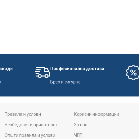
изводи
Професионална достава
а
Брзо и сигурно
Правила и услови
Корисни информации
Безбедност и приватност
За нас
Општи правила и услови
ЧПП