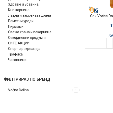
Здравје и убавина
Книжарница
Ладна и замрзната храна
Сок Voćna Do
Ј
Паметни уреди
1
Пијалаци
Свежа храна и пекарница
100
Секојдневни продукти
СИТЕ АКЦИИ
Спорт и рекреација
Трафика
Часовници
ФИЛТРИРАЈ ПО БРЕНД
Voćna Dolina
1