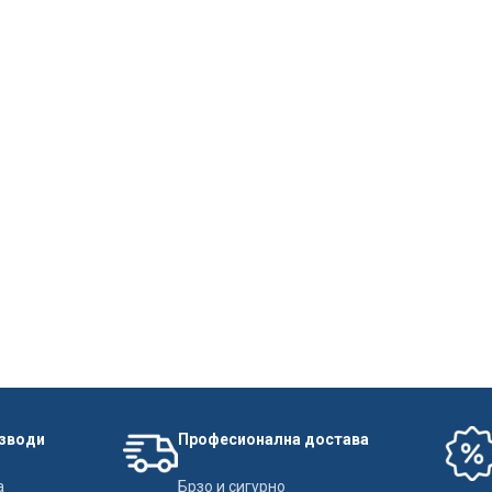
изводи
Професионална достава
а
Брзо и сигурно