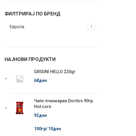
ФИЛТРИРАЈ ПО БРЕНД
Европа
1
НАЈНОВИ ПРОДУКТИ
GRISINI HELLO 220gr
68
ден
Чипс пченкарен Doritos 90гр
Hot corn
92
ден
100гр/
10
ден