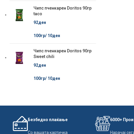
Чипс пченкарен Doritos 90гр
taco
92
ден
100гр/
10
ден
Чипс пченкарен Doritos 90гр
Sweet chili
92
ден
100гр/
10
ден
Безбедно плаќање
6000+ Про
Со вашата картичка
Нарачај сег