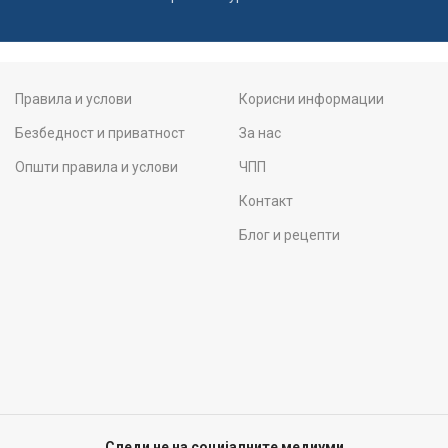
Правила и услови
Корисни информации
Безбедност и приватност
За нас
Општи правила и услови
ЧПП
Контакт
Блог и рецепти
Следи не на социјалните медиуми