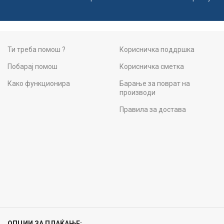
Ти треба помош ?
Корисничка поддршка
Побарај помош
Корисничка сметка
Како функционира
Барање за поврат на
производи
Правила за достава
ОПЦИИ ЗА ПЛАЌАЊЕ: