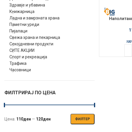
Здравје и убавина
Книжарница
Ладна и замрзната храна
Наполитанк
J
Паметни уреди
1
Пијалаци
Свежа храна и пекарница
100 
Секојдневни продукти
СИТЕ АКЦИИ
Спорт и рекреација
Трафика
Часовници
ФИЛТРИРАЈ ПО ЦЕНА
Цена:
110ден
—
120ден
ФИЛТЕР
Мин.
Макс.
цена
цена