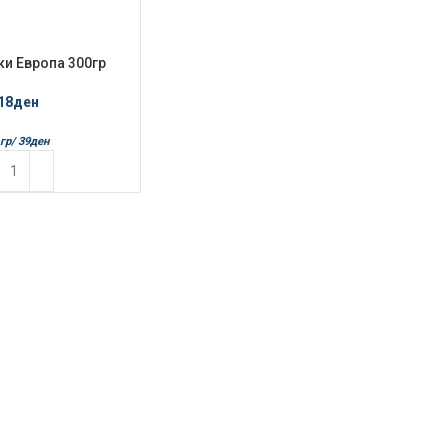
и Европа 300гр
adran
18
ден
гр/
39
ден