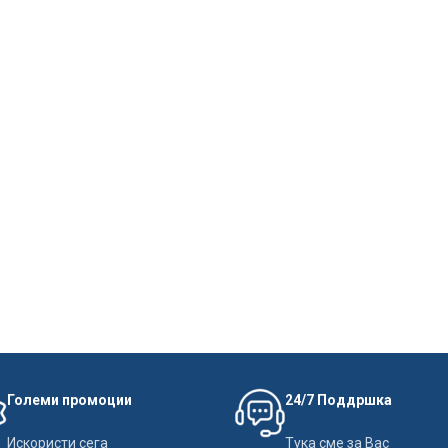
Големи промоции
24/7 Поддршка
Искористи сега
Тука сме за Вас