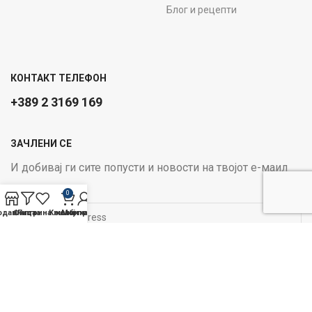
Блог и рецепти
КОНТАКТ ТЕЛЕФОН
+389 2 3169 169
ЗАЧЛЕНИ СЕ
И добивај ги сите попусти и новости на твојот е-маил
Email address:
0
одавница
Филтри
Листа на желби
Кошничка
Мој профил
ОПЦИИ ЗА ПЛАЌАЊЕ:
Следи не на социјалните