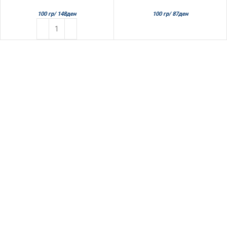
100 гр/
148
ден
100 гр/
87
ден