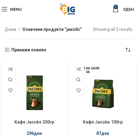
0
MENU
0
ДЕН
So
Дома
Означени продукти “јакобс”
Showing all 2 results
by
la
Прикажи повеќе
НЕМА НА ЗАЛИ
ХА
Кафе Jacobs 200гр
Кафе Jacobs 100гр
Традиционално
Традиционално
296
ден
87
ден