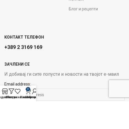
Блог и рецепти
КОНТАКТ ТЕЛЕФОН
+389 2 3169 169
ЗАЧЛЕНИ СЕ
И добивај ги сите попусти и новости на твојот е-маил
Email address:
0
одавница
Филтри
Листа на желби
Кошничка
Мој профил