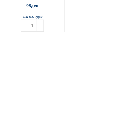
98
ден
100 мл/
7
ден