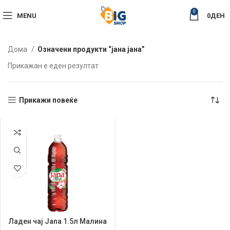
0
MENU
0
ДЕН
Дома
Означени продукти “јана јана”
Прикажан е еден резултат
Прикажи повеќе
Ладен чај Jana 1.5л Малина
и Хибискус