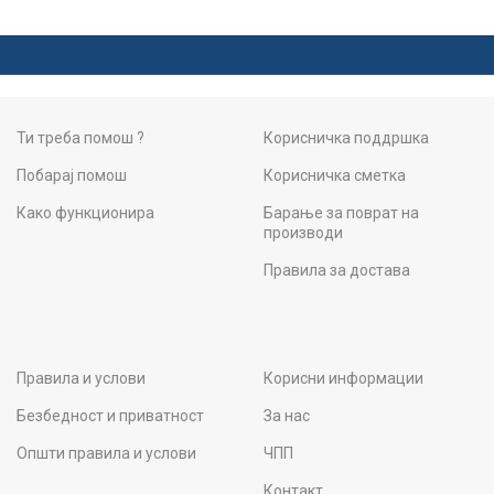
Ти треба помош ?
Корисничка поддршка
Побарај помош
Корисничка сметка
Како функционира
Барање за поврат на
производи
Правила за достава
Правила и услови
Корисни информации
Безбедност и приватност
За нас
Општи правила и услови
ЧПП
Контакт