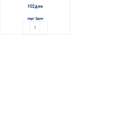
102
ден
пар/
5
ден