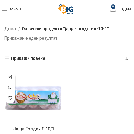
0
MENU
0
ДЕН
Дома
Означени продукти “јајца-голден-л-10-1”
Прикажан е еден резултат
Прикажи повеќе
Јајца Голден Л 10/1