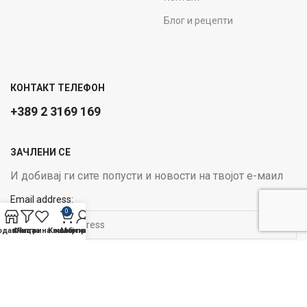
Блог и рецепти
КОНТАКТ ТЕЛЕФОН
+389 2 3169 169
ЗАЧЛЕНИ СЕ
И добивај ги сите попусти и новости на твојот е-маил
Email address:
0
одавница
Филтри
Листа на желби
Кошничка
Мој профил