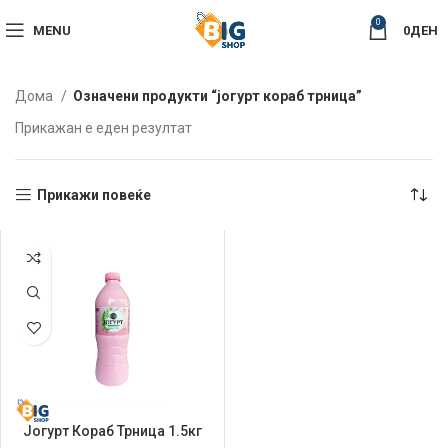
0
MENU
0
ДЕН
Дома
Означени продукти “јогурт кораб трница”
Прикажан е еден резултат
Прикажи повеќе
Јогурт Кораб Трница 1.5кг
2.8%мм