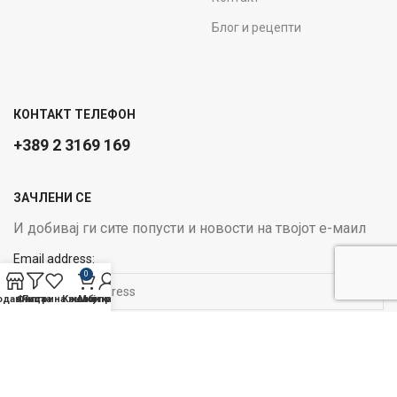
Блог и рецепти
КОНТАКТ ТЕЛЕФОН
+389 2 3169 169
ЗАЧЛЕНИ СЕ
И добивај ги сите попусти и новости на твојот е-маил
Email address:
0
одавница
Филтри
Листа на желби
Кошничка
Мој профил