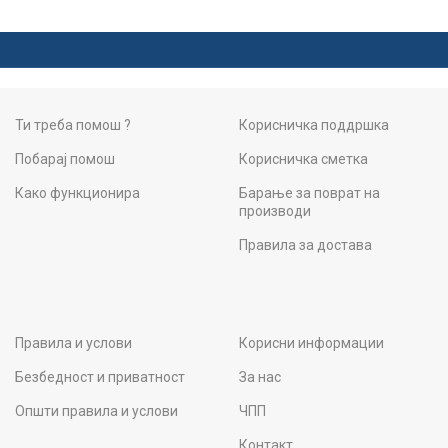
Ти треба помош ?
Корисничка поддршка
Побарај помош
Корисничка сметка
Како функционира
Барање за поврат на
производи
Правила за достава
Правила и услови
Корисни информации
Безбедност и приватност
За нас
Општи правила и услови
ЧПП
Контакт