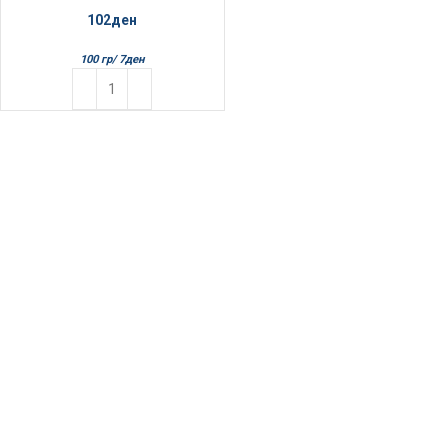
102
ден
100 гр/
7
ден