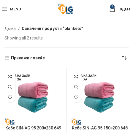
0
MENU
0
ДЕН
Дома
Означени продукти “blankets”
Sorted
Showing all 2 results
by
latest
Прикажи повеќе
НЕМА НА ЗАЛИ
НЕМА НА ЗАЛИ
ХА
ХА
Ќебе SIN-AG 95 200×230 649
Ќебе SIN-AG 95 150×200 648
Микрософт
Микрософт