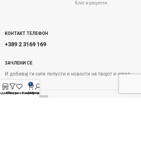
Блог и рецепти
КОНТАКТ ТЕЛЕФОН
+389 2 3169 169
ЗАЧЛЕНИ СЕ
И добивај ги сите попусти и новости на твојот е-маил
Email address:
0
одавница
Филтри
Листа на желби
Кошничка
Мој профил
ОПЦИИ ЗА ПЛАЌАЊЕ:
Следи не на социјалните