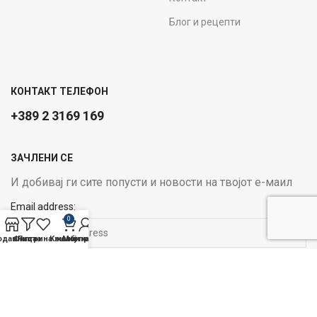
Блог и рецепти
КОНТАКТ ТЕЛЕФОН
+389 2 3169 169
ЗАЧЛЕНИ СЕ
И добивај ги сите попусти и новости на твојот е-маил
Email address:
0
одавница
Филтри
Листа на желби
Кошничка
Мој профил