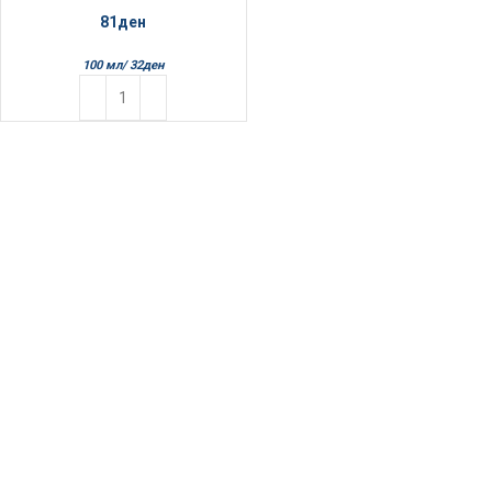
81
ден
100 мл/
32
ден