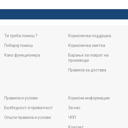
Ти треба помош ?
Корисничка поддршка
Побарај помош
Корисничка сметка
Како функционира
Барање за поврат на
производи
Правила за достава
Правила и услови
Корисни информации
Безбедност и приватност
За нас
Општи правила и услови
ЧПП
Контакт