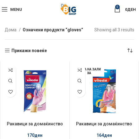
0
MENU
0
ДЕН
So
Дома
Означени продукти “gloves”
Showing all 3 results
by
la
Прикажи повеќе
НЕМА НА ЗАЛИ
ХА
Ракавици за домаќинство
Ракавици за домаќинство
Vileda Senzitiv L
Vileda Senzitiv S
170
ден
164
ден