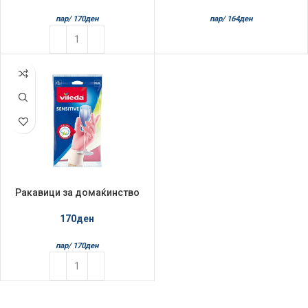
пар/
170
ден
пар/
164
ден
Ракавици за домаќинство
Vileda Senzitiv M
170
ден
пар/
170
ден