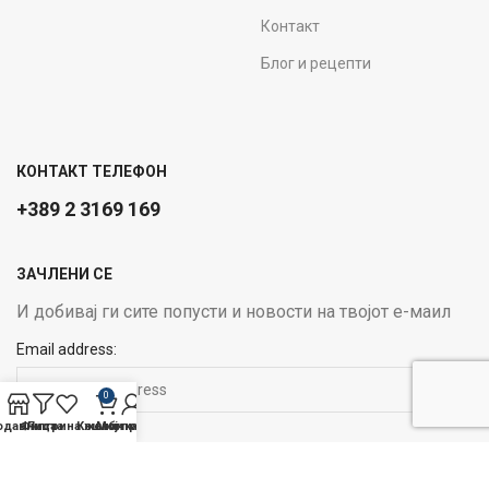
Контакт
Блог и рецепти
КОНТАКТ ТЕЛЕФОН
+389 2 3169 169
ЗАЧЛЕНИ СЕ
И добивај ги сите попусти и новости на твојот е-маил
Email address:
0
одавница
Филтри
Листа на желби
Кошничка
Мој профил