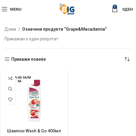
0
MENU
0
ДЕН
Дома
Означени продукти “Grape&Macadamia”
Прикажан е еден резултат
Прикажи повеќе
НЕМА НА ЗАЛИ
ХА
Шампон Wash & Go 400мл
Super Food