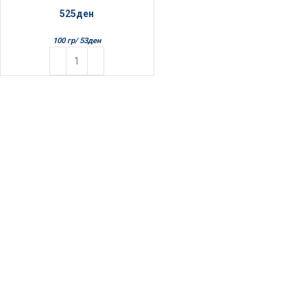
525
ден
100 гр/
53
ден