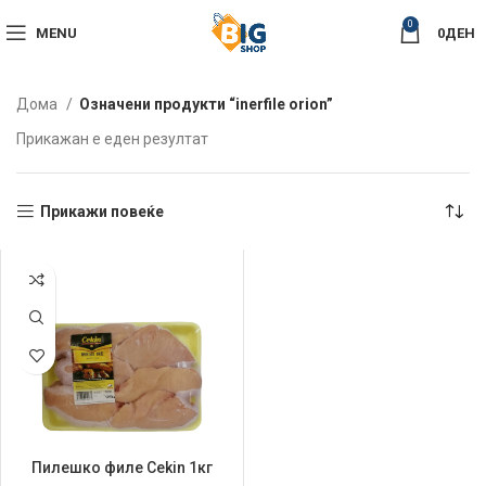
0
MENU
0
ДЕН
Дома
Означени продукти “inerfile orion”
Прикажан е еден резултат
Прикажи повеќе
Пилешко филе Cekin 1кг
Тацна Замрзнато