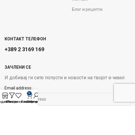
Блог и рецепти
КОНТАКТ ТЕЛЕФОН
+389 2 3169 169
ЗАЧЛЕНИ СЕ
И добивај ги сите попусти и новости на твојот е-маил
Email address:
0
одавница
Филтри
Листа на желби
Кошничка
Мој профил