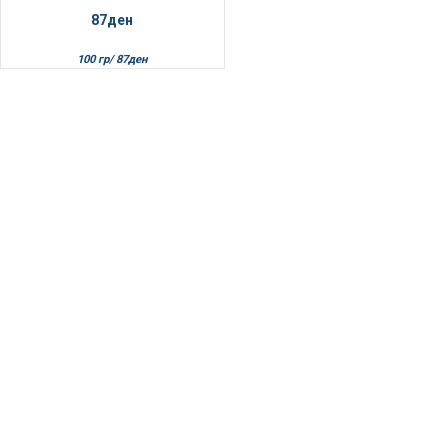
87
ден
100 гр/
87
ден