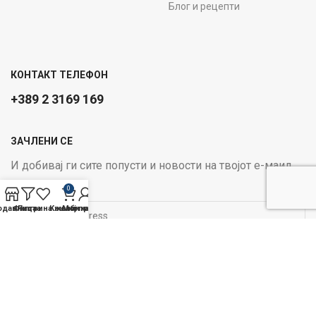
Блог и рецепти
КОНТАКТ ТЕЛЕФОН
+389 2 3169 169
ЗАЧЛЕНИ СЕ
И добивај ги сите попусти и новости на твојот е-маил
Email address:
0
одавница
Филтри
Листа на желби
Кошничка
Мој профил
ОПЦИИ ЗА ПЛАЌАЊЕ:
Следи не на социјалните