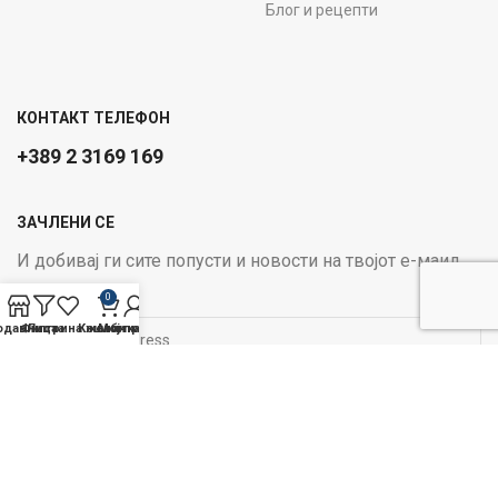
Блог и рецепти
КОНТАКТ ТЕЛЕФОН
+389 2 3169 169
ЗАЧЛЕНИ СЕ
И добивај ги сите попусти и новости на твојот е-маил
Email address:
0
одавница
Филтри
Листа на желби
Кошничка
Мој профил
ОПЦИИ ЗА ПЛАЌАЊЕ:
Следи не на социјалните