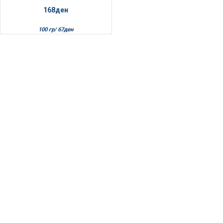
168
ден
100 гр/
67
ден