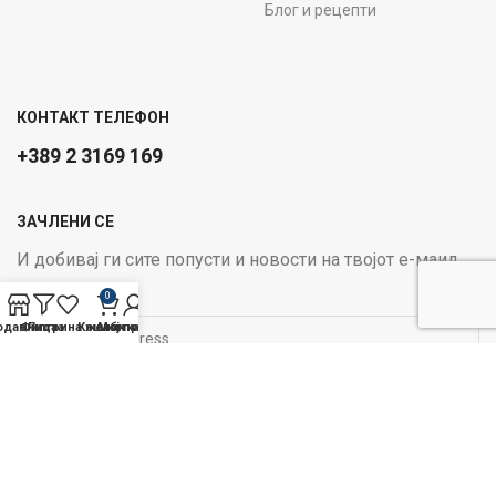
Блог и рецепти
КОНТАКТ ТЕЛЕФОН
+389 2 3169 169
ЗАЧЛЕНИ СЕ
И добивај ги сите попусти и новости на твојот е-маил
Email address:
0
одавница
Филтри
Листа на желби
Кошничка
Мој профил
ОПЦИИ ЗА ПЛАЌАЊЕ:
Следи не на социјалните