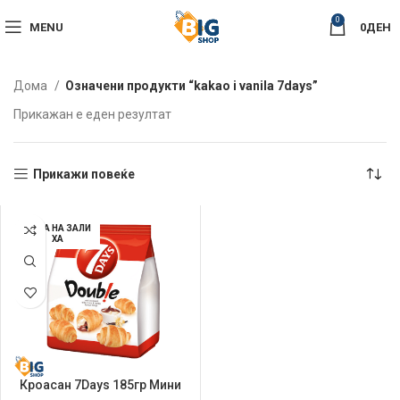
0
MENU
0
ДЕН
Дома
Означени продукти “kakao i vanila 7days”
Прикажан е еден резултат
Прикажи повеќе
НЕМА НА ЗАЛИ
ХА
Кроасан 7Days 185гр Мини
Какао и Ванила