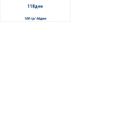
118
ден
100 гр/
66
ден