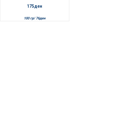
175
ден
100 гр/
76
ден