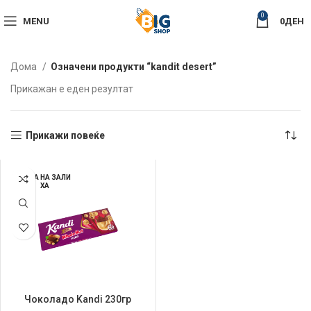
0
MENU
0
ДЕН
Дома
Означени продукти “kandit desert”
Прикажан е еден резултат
Прикажи повеќе
НЕМА НА ЗАЛИ
ХА
Чоколадо Kandi 230гр
Whole Nut