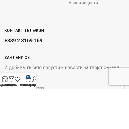
Блог и рецепти
КОНТАКТ ТЕЛЕФОН
+389 2 3169 169
ЗАЧЛЕНИ СЕ
И добивај ги сите попусти и новости на твојот е-маил
Email address:
0
одавница
Филтри
Листа на желби
Кошничка
Мој профил
ОПЦИИ ЗА ПЛАЌАЊЕ:
Следи не на социјалните