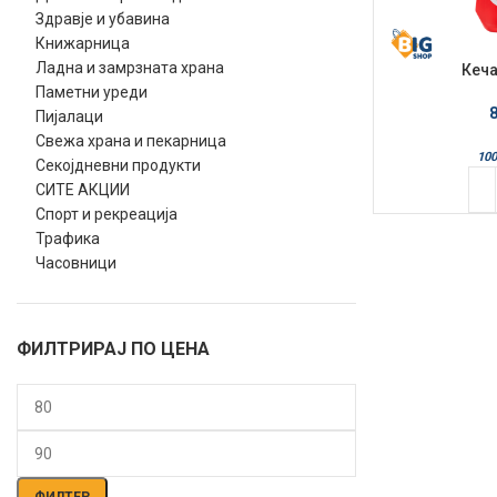
Здравје и убавина
Книжарница
Ладна и замрзната храна
Кеча
Паметни уреди
Пијалаци
Свежа храна и пекарница
100
Секојдневни продукти
СИТЕ АКЦИИ
Спорт и рекреација
Трафика
Часовници
ФИЛТРИРАЈ ПО ЦЕНА
Мин.
Макс.
цена
цена
ФИЛТЕР