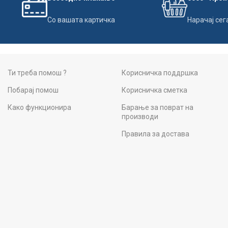
Со вашата картичка
Нарачај сег
Ти треба помош ?
Корисничка поддршка
Побарај помош
Корисничка сметка
Како функционира
Барање за поврат на
производи
Правила за достава