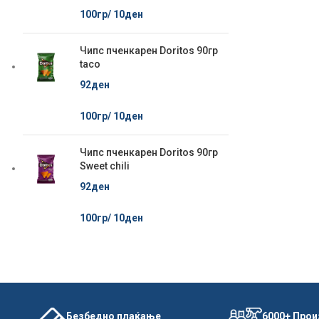
100гр/
10
ден
Чипс пченкарен Doritos 90гр
taco
92
ден
100гр/
10
ден
Чипс пченкарен Doritos 90гр
Sweet chili
92
ден
100гр/
10
ден
Безбедно плаќање
6000+ Про