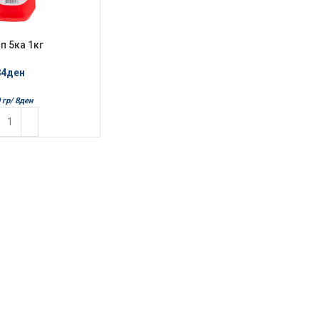
п 5ка 1кг
84
ден
 гр/
8
ден