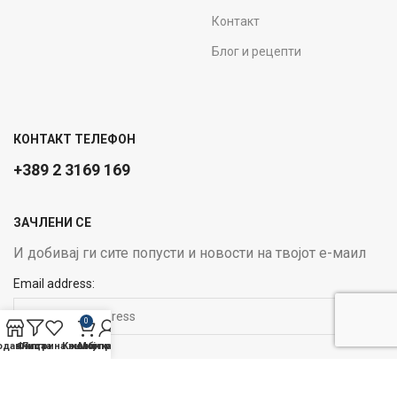
Контакт
Блог и рецепти
КОНТАКТ ТЕЛЕФОН
+389 2 3169 169
ЗАЧЛЕНИ СЕ
И добивај ги сите попусти и новости на твојот е-маил
Email address:
0
одавница
Филтри
Листа на желби
Кошничка
Мој профил