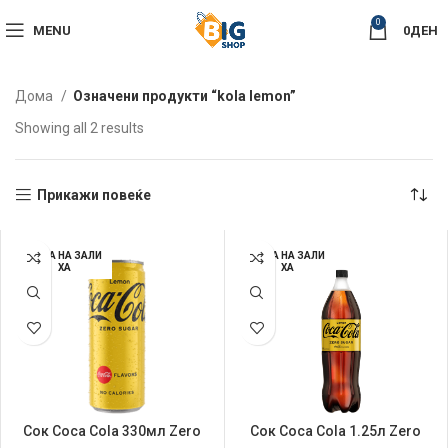
0
MENU
0
ДЕН
Дома
Означени продукти “kola lemon”
Sorted
Showing all 2 results
by
latest
Прикажи повеќе
НЕМА НА ЗАЛИ
НЕМА НА ЗАЛИ
ХА
ХА
Сок Coca Cola 330мл Zero
Сок Coca Cola 1.25л Zero
Lemon
Lemon