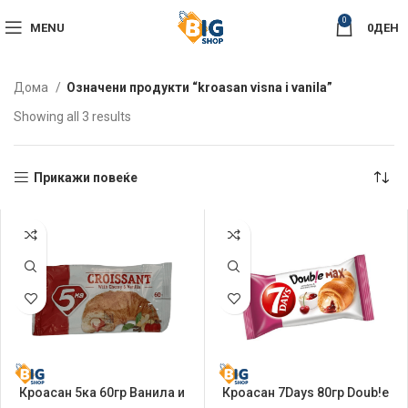
0
MENU
0
ДЕН
Дома
Означени продукти “kroasan visna i vanila”
Sorted
Showing all 3 results
by
latest
Прикажи повеќе
Кроасан 5ка 60гр Ванила и
Кроасан 7Days 80гр Doub!e
Вишна
Ванила и Вишна