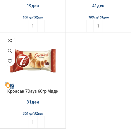
19
ден
41
ден
100 гр/
32
ден
100 гр/
51
ден
Кроасан 7Days 60гр Миди
31
ден
100 гр/
52
ден