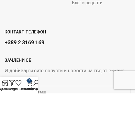
Блог и рецепти
КОНТАКТ ТЕЛЕФОН
+389 2 3169 169
ЗАЧЛЕНИ СЕ
И добивај ги сите попусти и новости на твојот е-маил
Email address:
0
одавница
Филтри
Листа на желби
Кошничка
Мој профил
ОПЦИИ ЗА ПЛАЌАЊЕ:
Следи не на социјалните