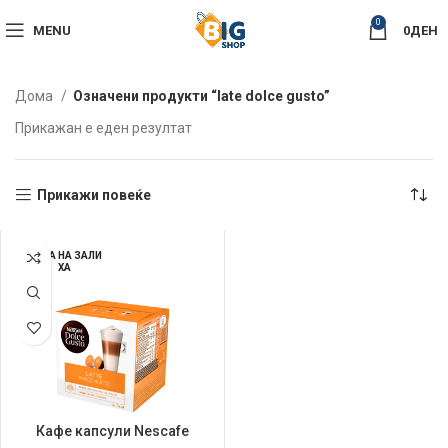
0
MENU
0
ДЕН
Дома
Означени продукти “late dolce gusto”
Прикажан е еден резултат
Прикажи повеќе
НЕМА НА ЗАЛИ
ХА
Кафе капсули Nescafe
Dolce Gusto 183гр Latte