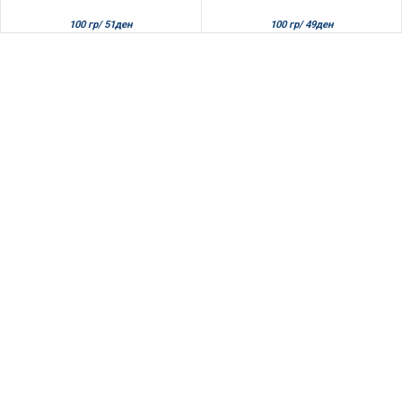
100 гр/
49
ден
100 гр/
51
ден