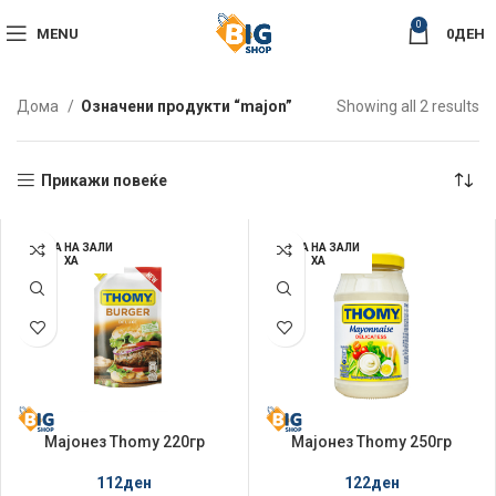
0
MENU
0
ДЕН
So
Дома
Означени продукти “majon”
Showing all 2 results
by
la
Прикажи повеќе
НЕМА НА ЗАЛИ
НЕМА НА ЗАЛИ
ХА
ХА
Мајонез Thomy 220гр
Мајонез Thomy 250гр
Burger Delux Doypak
122
ден
112
ден