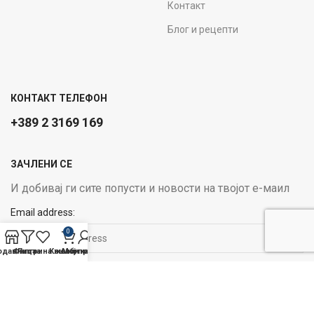
Контакт
Блог и рецепти
КОНТАКТ ТЕЛЕФОН
+389 2 3169 169
ЗАЧЛЕНИ СЕ
И добивај ги сите попусти и новости на твојот е-маил
Email address:
0
одавница
Филтри
Листа на желби
Кошничка
Мој профил