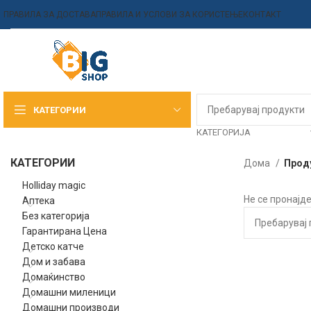
ПРАВИЛА ЗА ДОСТАВА
ПРАВИЛА И УСЛОВИ ЗА КОРИСТЕЊЕ
КОНТАКТ
КАТЕГОРИИ
КАТЕГОРИЈА
КАТЕГОРИИ
Дома
Прод
Holliday magic
Не се пронајд
Аптека
Без категорија
Гарантирана Цена
Детско катче
Дом и забава
Домаќинство
Домашни миленици
Домашни производи