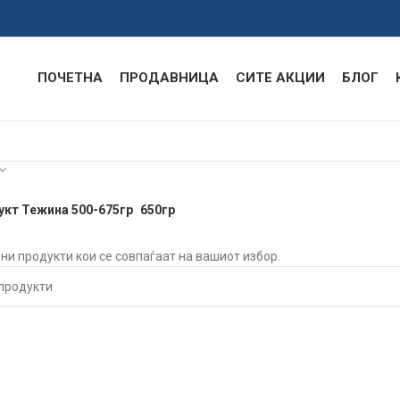
ПОЧЕТНА
ПРОДАВНИЦА
СИТЕ АКЦИИ
БЛОГ
укт Тежина 500-675гр
650гр
ени продукти кои се совпаѓаат на вашиот избор.