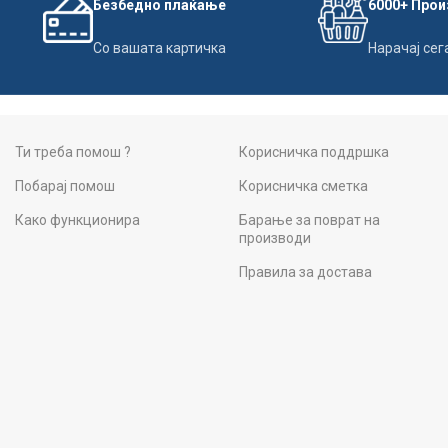
Безбедно плаќање
6000+ Про
Со вашата картичка
Нарачај сег
Ти треба помош ?
Корисничка поддршка
Побарај помош
Корисничка сметка
Како функционира
Барање за поврат на
производи
Правила за достава