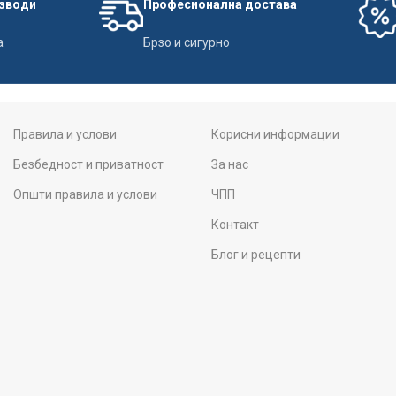
изводи
Професионална достава
а
Брзо и сигурно
Правила и услови
Корисни информации
Безбедност и приватност
За нас
Општи правила и услови
ЧПП
Контакт
Блог и рецепти