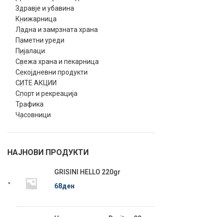
Здравје и убавина
Книжарница
Ладна и замрзната храна
Паметни уреди
Пијалаци
Свежа храна и пекарница
Секојдневни продукти
СИТЕ АКЦИИ
Спорт и рекреација
Трафика
Часовници
НАЈНОВИ ПРОДУКТИ
GRISINI HELLO 220gr
68
ден