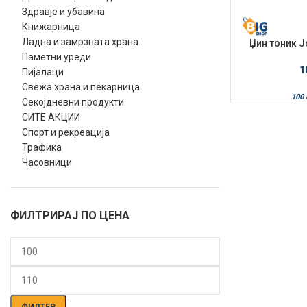
Здравје и убавина
Книжарница
Ладна и замрзната храна
Џин тоник J
Rose
Паметни уреди
1
Пијалаци
Свежа храна и пекарница
100
Секојдневни продукти
СИТЕ АКЦИИ
Спорт и рекреација
Трафика
Часовници
ФИЛТРИРАЈ ПО ЦЕНА
Мин.
Макс.
цена
цена
ФИЛТЕР