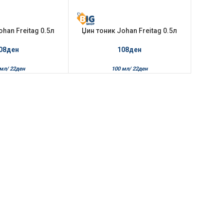
ohan Freitag 0.5л
Џин тоник Johan Freitag 0.5л
 Cocktail
Cocktail
08
ден
108
ден
 мл/
22
ден
100 мл/
22
ден