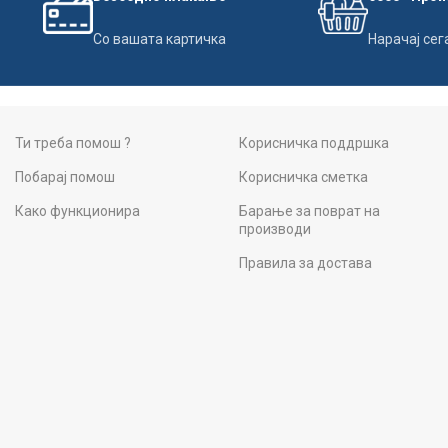
Со вашата картичка
Нарачај сег
Ти треба помош ?
Корисничка поддршка
Побарај помош
Корисничка сметка
Како функционира
Барање за поврат на
производи
Правила за достава